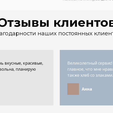
Отзывы клиенто
агодарности наших постоянных клиен
нь вкусные, красивые,
Великолепный сервис! 
вольна, планирую
главное, что мне нрав
также хлеб со злаками.
Анна