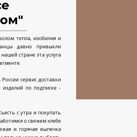
се
дом"
волом тепла, изобилия и
канцы давно привыкли
 нашей стране эта услуга
егменте.
России сервис доставки
х изделий по подписке -
ъесть с утра и покупать
заботимся о свежем хлебе
ежая и горячая выпечка