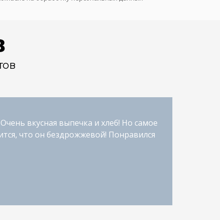
в
тов
Очень вкусная выпечка и хлеб! Но самое
Очен
ится, что он бездрожжевой! Понравился
рабо
выпе